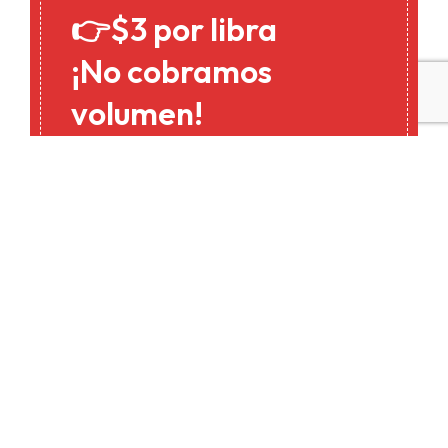
👉$3 por libra
¡No cobramos
volumen!
Abre tu Casillero en
Meteoro Box
Tus envíos desde Miami a Panamá de
forma rápida y segura.
¡Regístrate y comienza a recibir tus
paquetes sin demoras!