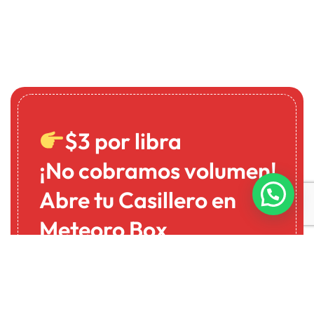
$3 por libra
¡No cobramos volumen!
Abre tu Casillero en
Meteoro Box
Tus envíos desde Miami a Panamá de forma
rápida y segura.
¡Regístrate y comienza a recibir tus paquetes