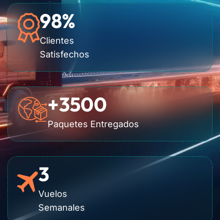
98
%
Clientes
Satisfechos
+
3500
Paquetes Entregados
3
Vuelos
Semanales